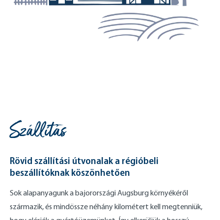
Szállítás
Rövid szállítási útvonalak a régióbeli
beszállítóknak köszönhetően
Sok alapanyagunk a bajorországi Augsburg környékéről
származik, és mindössze néhány kilométert kell megtenniük,