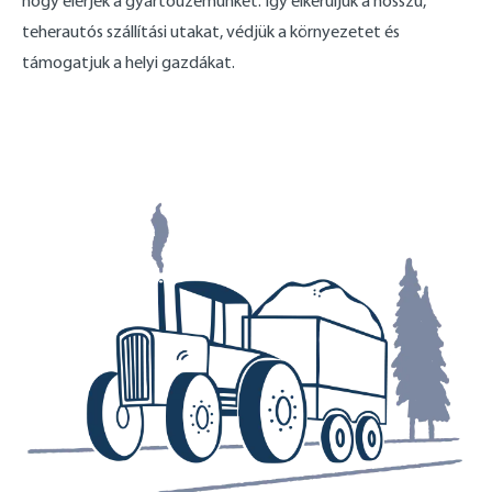
hogy elérjék a gyártóüzemünket. Így elkerüljük a hosszú,
teherautós szállítási utakat, védjük a környezetet és
támogatjuk a helyi gazdákat.