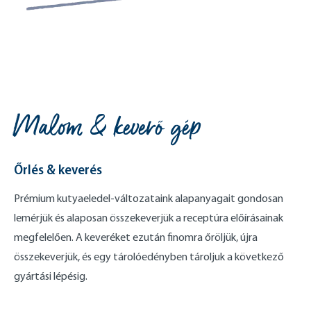
Malom & keverőgép
Őrlés & keverés
Prémium kutyaeledel-változataink alapanyagait gondosan
lemérjük és alaposan összekeverjük a receptúra ​​előírásainak
megfelelően. A keveréket ezután finomra őröljük, újra
összekeverjük, és egy tárolóedényben tároljuk a következő
gyártási lépésig.