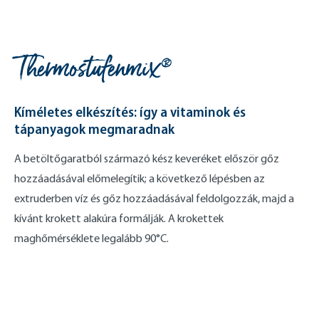
Thermostufenmix®
Kíméletes elkészítés: így a vitaminok és
tápanyagok megmaradnak
A betöltőgaratból származó kész keveréket először gőz
hozzáadásával előmelegítik; a következő lépésben az
extruderben víz és gőz hozzáadásával feldolgozzák, majd a
kívánt krokett alakúra formálják. A krokettek
maghőmérséklete legalább 90°C.