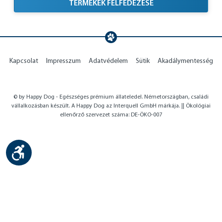
TERMÉKEK FELFEDEZÉSE
Kapcsolat
Impresszum
Adatvédelem
Sütik
Akadálymentesség
© by Happy Dog - Egészséges prémium állateledel. Németországban, családi
vállalkozásban készült. A Happy Dog az Interquell GmbH márkája. || Ökológiai
ellenőrző szervezet száma: DE-ÖKO-007
Show toolbar