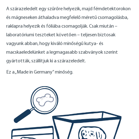
A szárazeledelt egy szűrőre helyezik, majd fémdetektorokon
és mágneseken áthaladva megfelelő méretű csomagolásba,
raklapra helyezik és fóliába csomagolják. Csak miután –
laboratóriumi teszteket követően – teljesen biztosak
vagyunk abban, hogy kiváló minőségű kutya- és
macskaeledelünket a legmagasabb szabványok szerint
gyártották, szállítjuk ki a szárazeledelt.
Ez a „Made in Germany” minőség.