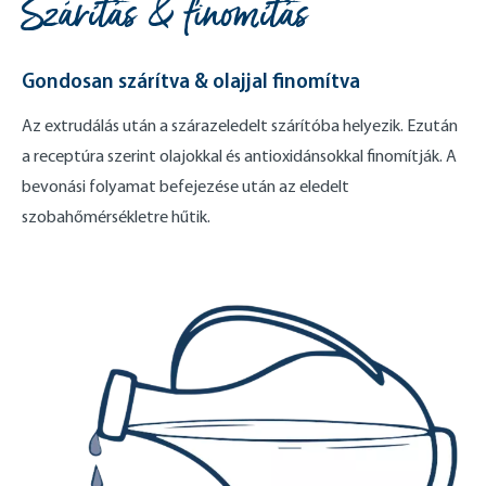
Szárítás & finomítás
Gondosan szárítva & olajjal finomítva
Az extrudálás után a szárazeledelt szárítóba helyezik. Ezután
a receptúra ​​szerint olajokkal és antioxidánsokkal finomítják. A
bevonási folyamat befejezése után az eledelt
szobahőmérsékletre hűtik.