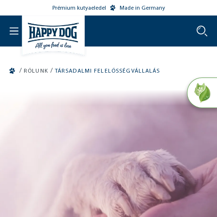
Prémium kutyaeledel
Made in Germany
o main content
/
/
RÓLUNK
TÁRSADALMI FELELŐSSÉGVÁLLALÁS