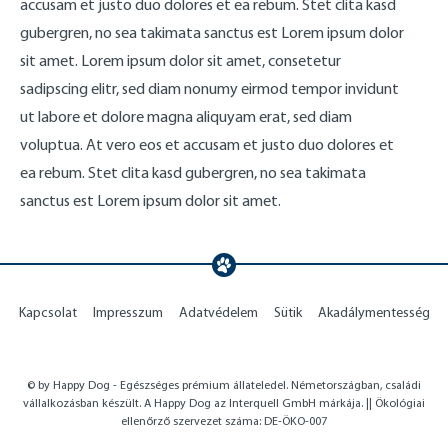
accusam et justo duo dolores et ea rebum. Stet clita kasd
gubergren, no sea takimata sanctus est Lorem ipsum dolor
sit amet. Lorem ipsum dolor sit amet, consetetur
sadipscing elitr, sed diam nonumy eirmod tempor invidunt
ut labore et dolore magna aliquyam erat, sed diam
voluptua. At vero eos et accusam et justo duo dolores et
ea rebum. Stet clita kasd gubergren, no sea takimata
sanctus est Lorem ipsum dolor sit amet.
Kapcsolat
Impresszum
Adatvédelem
Sütik
Akadálymentesség
© by Happy Dog - Egészséges prémium állateledel. Németországban, családi
vállalkozásban készült. A Happy Dog az Interquell GmbH márkája. || Ökológiai
ellenőrző szervezet száma: DE-ÖKO-007