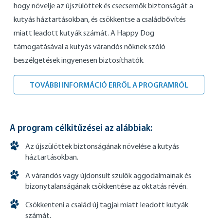
hogy növelje az újszülöttek és csecsemők biztonságát a
kutyás háztartásokban, és csökkentse a családbővítés
miatt leadott kutyák számát. A Happy Dog
támogatásával a kutyás várandós nőknek szóló
beszélgetések ingyenesen biztosíthatók.
ÚJSZÜL
TOVÁBBI INFORMÁCIÓ ERRŐL A PROGRAMRÓL
A program célkitűzései az alábbiak:
Az újszülöttek biztonságának növelése a kutyás
háztartásokban.
A várandós vagy újdonsült szülők aggodalmainak és
bizonytalanságának csökkentése az oktatás révén.
Csökkenteni a család új tagjai miatt leadott kutyák
számát.