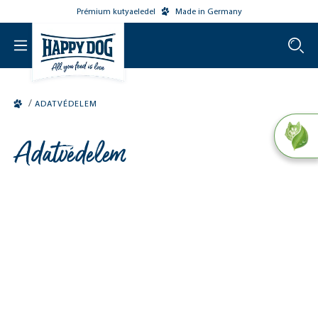
Prémium kutyaeledel
Made in Germany
o main content
/
ADATVÉDELEM
Adatvédelem