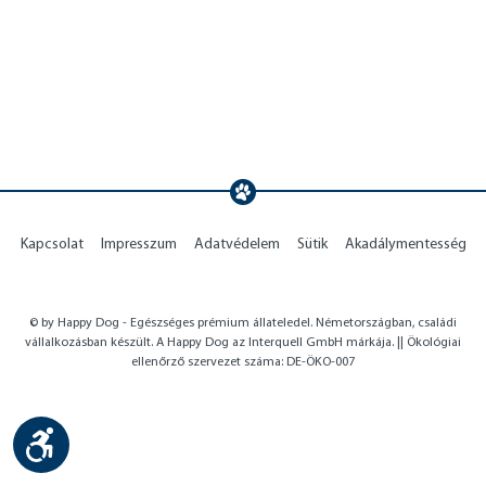
Kapcsolat
Impresszum
Adatvédelem
Sütik
Akadálymentesség
© by Happy Dog - Egészséges prémium állateledel. Németországban, családi
vállalkozásban készült. A Happy Dog az Interquell GmbH márkája. || Ökológiai
ellenőrző szervezet száma: DE-ÖKO-007
Show toolbar