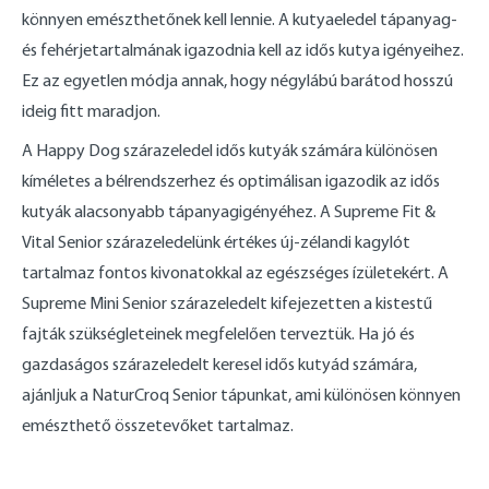
könnyen emészthetőnek kell lennie. A kutyaeledel tápanyag-
és fehérjetartalmának igazodnia kell az idős kutya igényeihez.
Ez az egyetlen módja annak, hogy négylábú barátod hosszú
ideig fitt maradjon.
A Happy Dog szárazeledel idős kutyák számára különösen
kíméletes a bélrendszerhez és optimálisan igazodik az idős
kutyák alacsonyabb tápanyagigényéhez. A Supreme Fit &
Vital Senior szárazeledelünk értékes új-zélandi kagylót
tartalmaz fontos kivonatokkal az egészséges ízületekért. A
Supreme Mini Senior szárazeledelt kifejezetten a kistestű
fajták szükségleteinek megfelelően terveztük. Ha jó és
gazdaságos szárazeledelt keresel idős kutyád számára,
ajánljuk a NaturCroq Senior tápunkat, ami különösen könnyen
emészthető összetevőket tartalmaz.