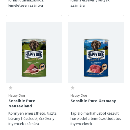
lóhús jutalmazáshoz,
ideális érzékeny kutyák
kíméletesen szárítva
számára
Happy Dog
Happy Dog
Sensible Pure
Sensible Pure Germany
Neuseeland
Könnyen emészthető, tiszta
Tápláló marhahúsból készült
bárány húseledel, érzékeny
húseledel a természettudatos
ínyencek számára
ínyenceknek