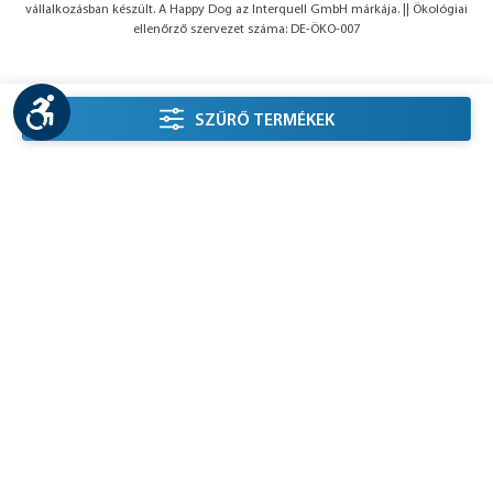
vállalkozásban készült. A Happy Dog az Interquell GmbH márkája. || Ökológiai
ellenőrző szervezet száma: DE-ÖKO-007
Show toolbar
listing.filterSidebarLabel
SZŰRŐ TERMÉKEK