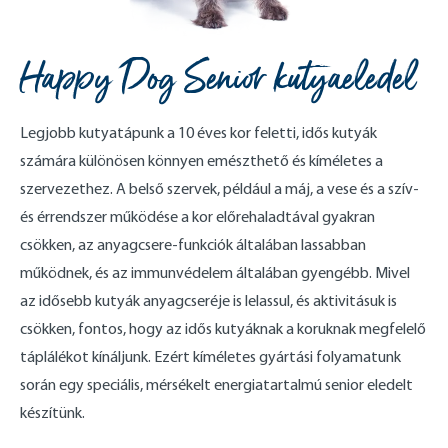
Happy Dog Senior kutyaeledel
Legjobb kutyatápunk a 10 éves kor feletti, idős kutyák
számára különösen könnyen emészthető és kíméletes a
szervezethez. A belső szervek, például a máj, a vese és a szív-
és érrendszer működése a kor előrehaladtával gyakran
csökken, az anyagcsere-funkciók általában lassabban
működnek, és az immunvédelem általában gyengébb. Mivel
az idősebb kutyák anyagcseréje is lelassul, és aktivitásuk is
csökken, fontos, hogy az idős kutyáknak a koruknak megfelelő
táplálékot kínáljunk. Ezért kíméletes gyártási folyamatunk
során egy speciális, mérsékelt energiatartalmú senior eledelt
készítünk.