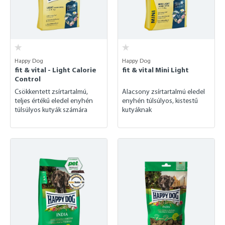
Happy Dog
Happy Dog
fit & vital - Light Calorie
fit & vital Mini Light
Control
Csökkentett zsírtartalmú,
Alacsony zsírtartalmú eledel
teljes értékű eledel enyhén
enyhén túlsúlyos, kistestű
túlsúlyos kutyák számára
kutyáknak