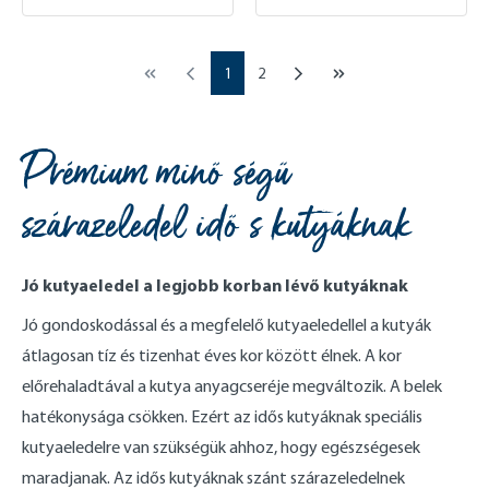
Page
Page
1
2
Prémium minőségű
szárazeledel idős kutyáknak
Jó kutyaeledel a legjobb korban lévő kutyáknak
Jó gondoskodással és a megfelelő kutyaeledellel a kutyák
átlagosan tíz és tizenhat éves kor között élnek. A kor
előrehaladtával a kutya anyagcseréje megváltozik. A belek
hatékonysága csökken. Ezért az idős kutyáknak speciális
kutyaeledelre van szükségük ahhoz, hogy egészségesek
maradjanak. Az idős kutyáknak szánt szárazeledelnek