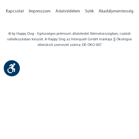
Kapcsolat
Impresszum
Adatvédelem
Sütik
Akadálymentesség
© by Happy Dog - Egészséges prémium állateledel. Németországban, családi
vállalkozásban készült. A Happy Dog az Interquell GmbH márkája. || Ökológiai
ellenőrző szervezet száma: DE-ÖKO-007
Show toolbar