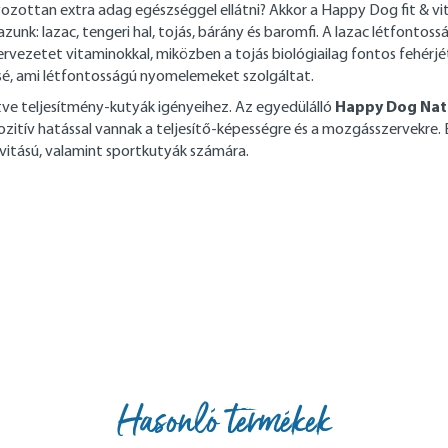
ottan extra adag egészséggel ellátni? Akkor a Happy Dog fit & vita
azunk: lazac, tengeri hal, tojás, bárány és baromfi. A lazac létfont
ervezetet vitaminokkal, miközben a tojás biológiailag fontos fehérj
sé, ami létfontosságú nyomelemeket szolgáltat.
Happy Dog Natu
letve teljesítmény-kutyák igényeihez. Az egyedülálló
 pozitív hatással vannak a teljesítő-képességre és a mozgásszervekre
ivitású, valamint sportkutyák számára.
Hasonló termékek