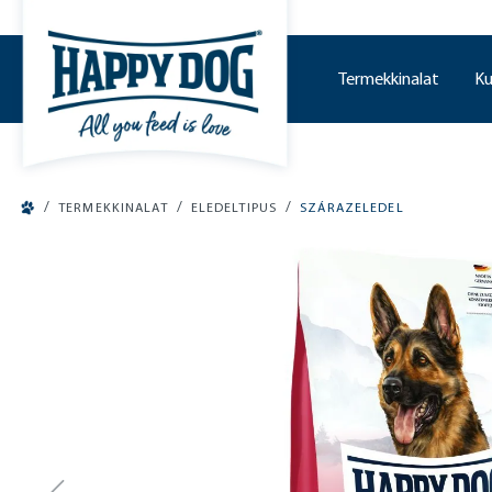
o main content
Termekkinalat
Ku
/
/
/
TERMEKKINALAT
ELEDELTIPUS
SZÁRAZELEDEL