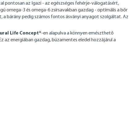
l pontosan az Igazi - az egészséges fehérje-válogatásért,
osságú omega-3 és omega-6 zsírsavakban gazdag - optimális a bőr
ét, a bárány pedig számos fontos ásványi anyagot szolgáltat. Az
ral Life Concept®
-en alapulva a könnyen emészthető
. Ez az energiában gazdag, búzamentes eledel hozzájárul a