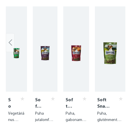
Skip product gallery
S
So
Sof
Soft
o
ft
t
Snack
ft
Sn
Sna
Mini
Vegetáriá
Puha
Puha,
Puha,
S
ac
ck
Neuse
nus
jutalomfala
gabonamen
gluténmentes
n
k
Min
eland
jutalomfa
t lazaccal
tes
kényeztető