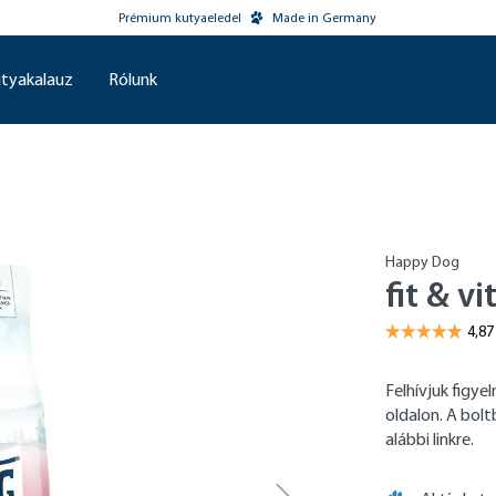
Prémium kutyaeledel
Made in Germany
tyakalauz
Rólunk
Happy Dog
fit & vi
Felhívjuk figy
oldalon. A bol
alábbi linkre.