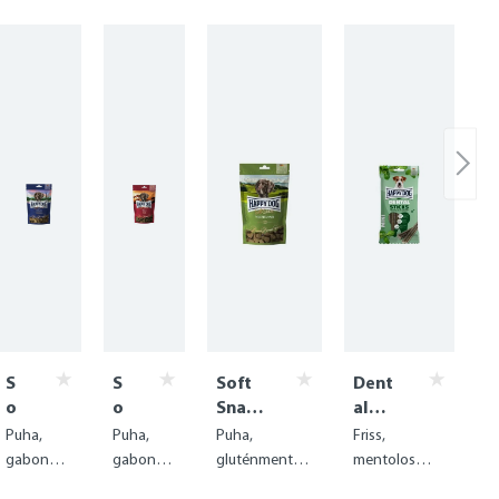
S
S
Soft
Dent
o
o
Snac
al
ft
ft
k
Snac
Puha,
Puha,
Puha,
Friss,
S
S
Neus
ks -
gabonam
gabonam
gluténmentes
mentolos
n
n
eelan
Dent
entes
entes
kényeztető
fogápoló