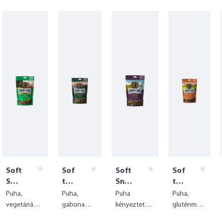
Soft
Sof
Soft
Sof
Sna
t
Snac
t
ck
Sna
k
Sn
Puha,
Puha,
Puha
Puha,
Indi
ck
Irela
ac
vegetáriánus
gaboname
kényeztető
gluténment
a
Mo
nd
k
kényeztető
ntes
jutalomfalat
es