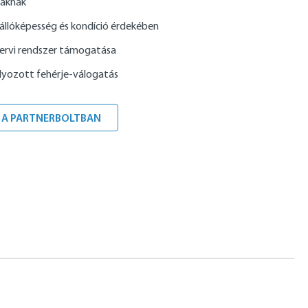
yáknak
 állóképesség és kondíció érdekében
rvi rendszer támogatása
lyozott fehérje-válogatás
 A PARTNERBOLTBAN