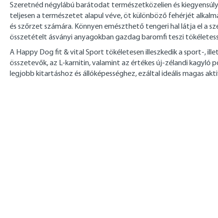
Szeretnéd négylábú barátodat természetközelien és kiegyensúlyoz
teljesen a természetet alapul véve, öt különböző fehérjét alkalm
és szőrzet számára. Könnyen emészthető tengeri hal látja el a sz
összetételt ásványi anyagokban gazdag baromfi teszi tökéletes
A Happy Dog fit & vital Sport tökéletesen illeszkedik a sport-, il
összetevők, az L-karnitin, valamint az értékes új-zélandi kagyló
legjobb kitartáshoz és állóképességhez, ezáltal ideális magas akt