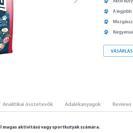
Aktív kut
A legjobb
Mozgássze
Kiegyensú
VÁSÁRLÁS
Analitikai összetevők
Adalékanyagok
Reviews
l magas aktivitású vagy sportkutyák számára.