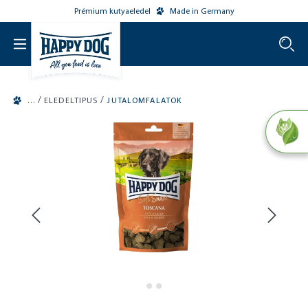
Prémium kutyaeledel
Made in Germany
o main content
/
/
ELEDELTIPUS
JUTALOMFALATOK