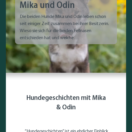
Mika und Odin
Die beiden Hunde Mika und Odin leben schon
seit einiger Zeit zusammen bei ihrer Besitzerin.
Wieso sie sich für die beiden Fellnasen
entschieden hat und welche
Herausforderungen sie bereits gemeinsam
bewältigt haben, erzählt sie uns im Interview.
Hundegeschichten mit Mika
& Odin
“Hundegeschichten” ist ein ehrlicher Einblick