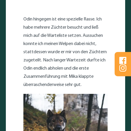
Odin hingegen ist eine spezielle Rasse. Ich
habe mehrere Züchter besucht und ließ
mich auf die Warteliste setzen. Aussuchen
konnte ich meinen Welpen dabei nicht,
stattdessen wurde er mir von den Züchtern
Fo
zugeteilt. Nach langer Wartezeit durfte ich
Fo
Odin endlich abholen und die erste
Zusammenführung mit Mika klappte
überraschenderweise sehr gut.