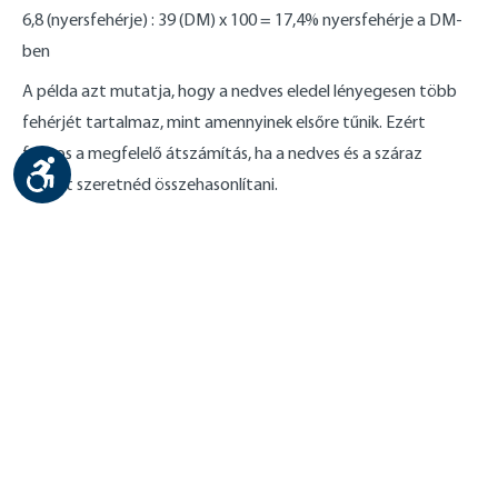
6,8 (nyersfehérje) : 39 (DM) x 100 = 17,4% nyersfehérje a DM-
ben
A példa azt mutatja, hogy a nedves eledel lényegesen több
fehérjét tartalmaz, mint amennyinek elsőre tűnik. Ezért
fontos a megfelelő átszámítás, ha a nedves és a száraz
Show toolbar
eledelt szeretnéd összehasonlítani.
Kapcsolat
Impresszum
Adatvédelem
Sütik
Akadálymentesség
© by Happy Dog - Egészséges prémium állateledel. Németországban, családi
vállalkozásban készült. A Happy Dog az Interquell GmbH márkája. || Ökológiai
ellenőrző szervezet száma: DE-ÖKO-007