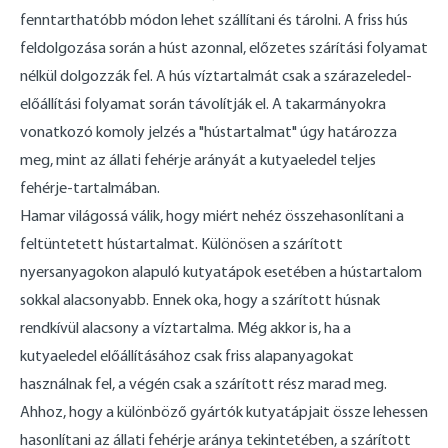
fenntarthatóbb módon lehet szállítani és tárolni. A friss hús
feldolgozása során a húst azonnal, előzetes szárítási folyamat
nélkül dolgozzák fel. A hús víztartalmát csak a szárazeledel-
előállítási folyamat során távolítják el. A takarmányokra
vonatkozó komoly jelzés a "hústartalmat" úgy határozza
meg, mint az állati fehérje arányát a kutyaeledel teljes
fehérje-tartalmában.
Hamar világossá válik, hogy miért nehéz összehasonlítani a
feltüntetett hústartalmat. Különösen a szárított
nyersanyagokon alapuló kutyatápok esetében a hústartalom
sokkal alacsonyabb. Ennek oka, hogy a szárított húsnak
rendkívül alacsony a víztartalma. Még akkor is, ha a
kutyaeledel előállításához csak friss alapanyagokat
használnak fel, a végén csak a szárított rész marad meg.
Ahhoz, hogy a különböző gyártók kutyatápjait össze lehessen
hasonlítani az állati fehérje aránya tekintetében, a szárított