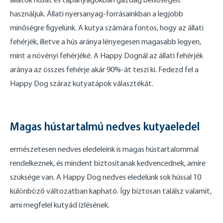
használjuk. Állati nyersanyag-forrásainkban a legjobb
minőségre figyelünk. A kutya számára fontos, hogy az állati
fehérjék, illetve a hús aránya lényegesen magasabb legyen,
mint a növényi fehérjéké. A Happy Dognál az állati fehérjék
aránya az összes fehérje akár 90%-át teszi ki. Fedezd fel a
Happy Dog száraz kutyatápok választékát.
Magas hústartalmú nedves kutyaeledel
ermészetesen nedves eledeleink is magas hústartalommal
rendelkeznek, és mindent biztosítanak kedvencednek, amire
szüksége van. A Happy Dog nedves eledelünk sok hússal 10
különböző változatban kapható. Így biztosan találsz valamit,
ami megfelel kutyád ízlésének.