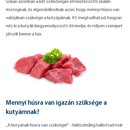
Sokan azonban a két szélsőséges étrend közötti skálán
mozognak, és elgondolkodnak azon, hogy mennyi húsra van
valójában szüksége a kutyájuknak. Itt megtudhatod, hogyan
néz ki a kutyák kiegyensúlyozott étrendje, és milyen szerepet
játszik benne a hús.
Mennyi húsra van igazán szüksége a
kutyámnak?
„A kutyának húsra van szüksége!“ - Valószínűleg hallottad már