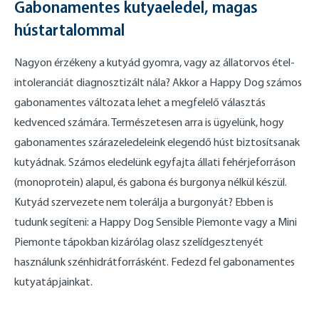
Gabonamentes kutyaeledel, magas
hústartalommal
Nagyon érzékeny a kutyád gyomra, vagy az állatorvos étel-
intoleranciát diagnosztizált nála? Akkor a Happy Dog számos
gabonamentes változata lehet a megfelelő választás
kedvenced számára. Természetesen arra is ügyelünk, hogy
gabonamentes szárazeledeleink elegendő húst biztosítsanak
kutyádnak. Számos eledelünk egyfajta állati fehérjeforráson
(monoprotein) alapul, és gabona és burgonya nélkül készül.
Kutyád szervezete nem tolerálja a burgonyát? Ebben is
tudunk segíteni: a Happy Dog Sensible Piemonte vagy a Mini
Piemonte tápokban kizárólag olasz szelídgesztenyét
használunk szénhidrátforrásként. Fedezd fel gabonamentes
kutyatápjainkat.