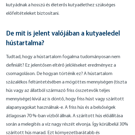
kutyádnak a hosszú és életerős kutyaélethez szükséges
előfeltételeket biztosítani.
De mit is jelent valójában a kutyaeledel
hústartalma?
Tudtad, hogy a hústartalom fogalma tudományosan nem
definiált? Ez jelentősen eltérő jelöléseket eredményez a
csomagoláson. De hogyan történik ez? A hústartalom
százalékos feltüntetésében a mögöttes mennyiségen (tiszta
hús vagy az állatból származó friss összetevők teljes
mennyisége) kívül az is döntő, hogy friss húst vagy szárított
alapanyagokat használnak-e. A friss hús és a belsőségek
átlagosan 70 %-ban vízből állnak. A szárított hús előállítása
során a melegítés a víz nagy részét elvonja. Így körülbelül 30%
szárított hús marad. Ezt környezetbarátabb és