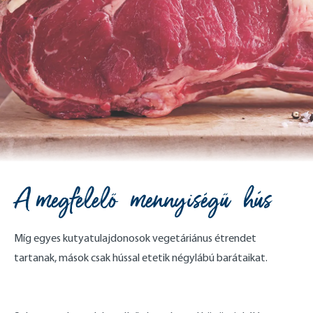
A megfelelő mennyiségű hús
Míg egyes kutyatulajdonosok vegetáriánus étrendet
tartanak, mások csak hússal etetik négylábú barátaikat.