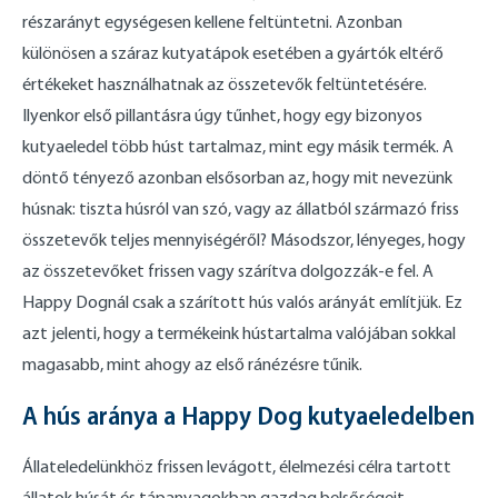
részarányt egységesen kellene feltüntetni. Azonban
különösen a száraz kutyatápok esetében a gyártók eltérő
értékeket használhatnak az összetevők feltüntetésére.
Ilyenkor első pillantásra úgy tűnhet, hogy egy bizonyos
kutyaeledel több húst tartalmaz, mint egy másik termék. A
döntő tényező azonban elsősorban az, hogy mit nevezünk
húsnak: tiszta húsról van szó, vagy az állatból származó friss
összetevők teljes mennyiségéről? Másodszor, lényeges, hogy
az összetevőket frissen vagy szárítva dolgozzák-e fel. A
Happy Dognál csak a szárított hús valós arányát említjük. Ez
azt jelenti, hogy a termékeink hústartalma valójában sokkal
magasabb, mint ahogy az első ránézésre tűnik.
A hús aránya a Happy Dog kutyaeledelben
Állateledelünkhöz frissen levágott, élelmezési célra tartott
állatok húsát és tápanyagokban gazdag belsőségeit