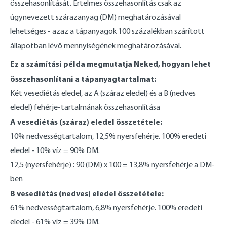
összehasonlítását. Értelmes összehasonlítás csak az
úgynevezett szárazanyag (DM) meghatározásával
lehetséges - azaz a tápanyagok 100 százalékban szárított
állapotban lévő mennyiségének meghatározásával.
Ez a számítási példa megmutatja Neked, hogyan lehet
összehasonlítani a tápanyagtartalmat:
Két vesediétás eledel, az A (száraz eledel) és a B (nedves
eledel) fehérje-tartalmának összehasonlítása
A vesediétás (száraz) eledel összetétele:
10% nedvességtartalom, 12,5% nyersfehérje. 100% eredeti
eledel - 10% víz = 90% DM.
12,5 (nyersfehérje) : 90 (DM) x 100 = 13,8% nyersfehérje a DM-
ben
B vesediétás (nedves) eledel összetétele:
61% nedvességtartalom, 6,8% nyersfehérje. 100% eredeti
eledel - 61% víz = 39% DM.