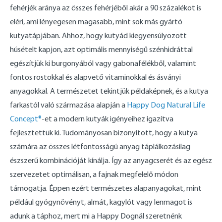
fehérjék aránya az összes fehérjéből akár a 90 százalékot is
eléri, ami lényegesen magasabb, mint sok más gyártó
kutyatápjában. Ahhoz, hogy kutyád kiegyensúlyozott
húsételt kapjon, azt optimális mennyiségű szénhidráttal
egészítjük ki burgonyából vagy gabonafélékből, valamint
fontos rostokkal és alapvető vitaminokkal és ásványi
anyagokkal. A természetet tekintjük példaképnek, és a kutya
farkastól való származása alapján a
Happy Dog Natural Life
Concept®
-et a modern kutyák igényeihez igazítva
fejlesztettük ki. Tudományosan bizonyított, hogy a kutya
számára az összes létfontosságú anyag táplálkozásilag
észszerű kombinációját kínálja. Így az anyagcserét és az egész
szervezetet optimálisan, a fajnak megfelelő módon
támogatja. Éppen ezért természetes alapanyagokat, mint
például gyógynövényt, almát, kagylót vagy lenmagot is
adunk a táphoz, mert mi a Happy Dognál szeretnénk