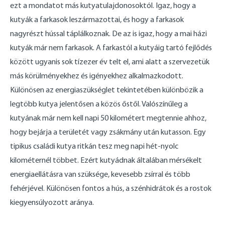
ezt a mondatot más kutyatulajdonosoktól. Igaz, hogy a
kutyák a farkasok leszármazottai, és hogy a farkasok
nagyrészt hússal táplálkoznak. De az is igaz, hogy a mai házi
kutyák már nem farkasok. A farkastól a kutyáig tartó fejlődés
között ugyanis sok tízezer év telt el, ami alatt a szervezetük
más körülményekhez és igényekhez alkalmazkodott.
Különösen az energiaszükséglet tekintetében különbözik a
legtöbb kutya jelentősen a közös őstől. Valószínűleg a
kutyának már nem kell napi 50 kilométert megtennie ahhoz,
hogy bejárja a területét vagy zsákmány után kutasson. Egy
tipikus családi kutya ritkán tesz meg napi hét-nyolc
kilométernél többet. Ezért kutyádnak általában mérsékelt
energiaellátásra van szüksége, kevesebb zsírral és több
fehérjével. Különösen fontos a hús, a szénhidrátok és a rostok
kiegyensúlyozott aránya.