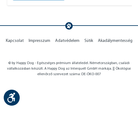
Kapcsolat
Impresszum
Adatvédelem
Sütik
Akadálymentesség
© by Happy Dog - Egészséges prémium állateledel. Németországban, családi
vállalkozásban készült. A Happy Dog az Interquell GmbH márkája. || Ökológiai
ellenőrző szervezet száma: DE-ÖKO-007
Show toolbar