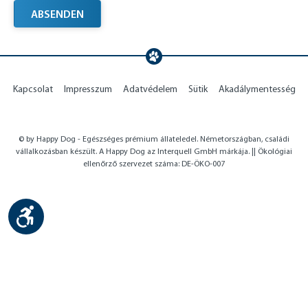
ABSENDEN
Kapcsolat
Impresszum
Adatvédelem
Sütik
Akadálymentesség
© by Happy Dog - Egészséges prémium állateledel. Németországban, családi
vállalkozásban készült. A Happy Dog az Interquell GmbH márkája. || Ökológiai
ellenőrző szervezet száma: DE-ÖKO-007
Show toolbar