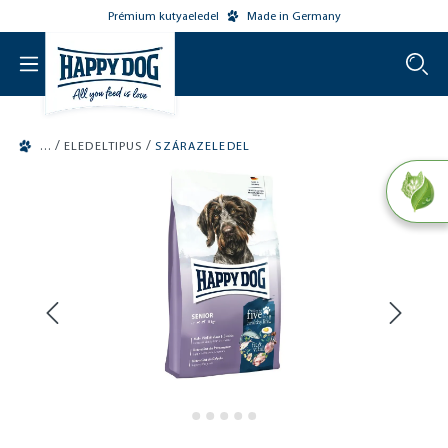
Prémium kutyaeledel
Made in Germany
o main content
/
/
ELEDELTIPUS
SZÁRAZELEDEL