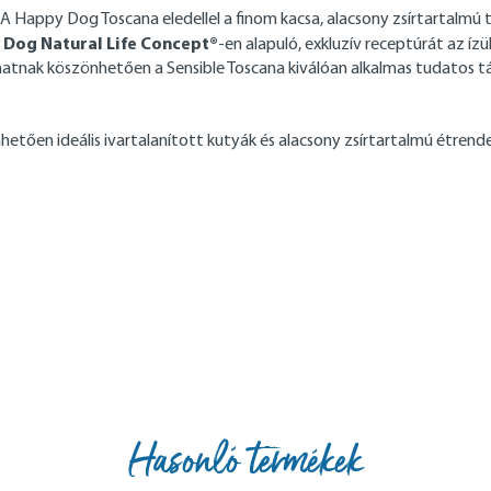
 A Happy Dog Toscana eledellel a finom kacsa, alacsony zsírtartalmú
Dog Natural Life Concept®
-en alapuló, exkluzív receptúrát az íz
atnak köszönhetően a Sensible Toscana kiválóan alkalmas tudatos táp
etően ideális ivartalanított kutyák és alacsony zsírtartalmú étren
Hasonló termékek