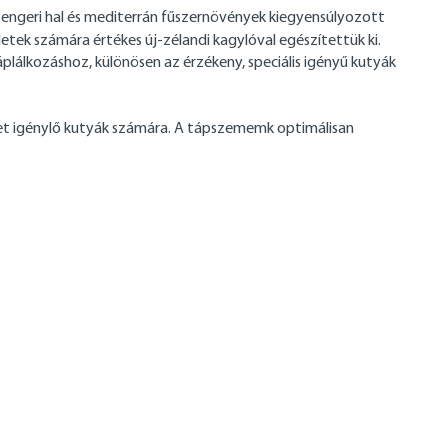
 tengeri hal és mediterrán fűszernövények kiegyensúlyozott
ületek számára értékes új-zélandi kagylóval egészítettük ki.
lálkozáshoz, különösen az érzékeny, speciális igényű kutyák
det igénylő kutyák számára. A tápszememk optimálisan