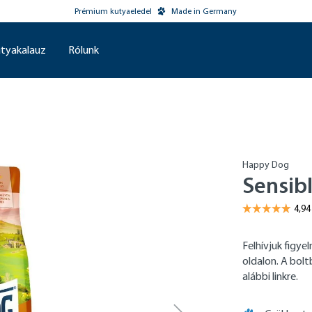
Prémium kutyaeledel
Made in Germany
tyakalauz
Rólunk
Happy Dog
Sensib
Felhívjuk figy
oldalon. A bol
alábbi linkre.