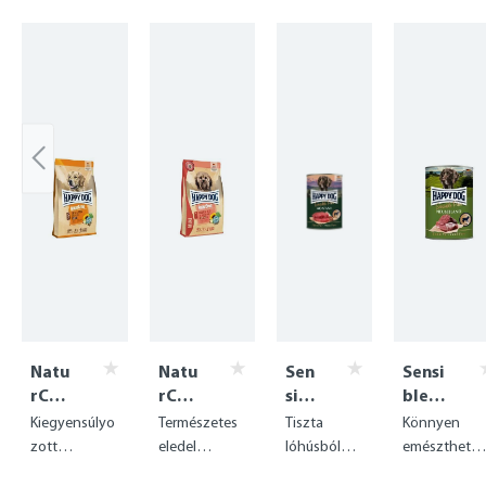
Skip product gallery
Natu
Natu
Sen
Sensi
rCro
rCro
sibl
ble
q
q
e
Pure
Kiegyensúlyo
Természetes
Tiszta
Könnyen
Ente
Mini
Pur
Neus
zott
eledel
lóhúsból
emészthető,
&
Salm
e
eelan
természetes
lazaccal &
készült
tiszta bárán