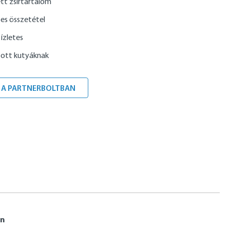
tt zsírtartalom
s összetétel
ízletes
ított kutyáknak
 A PARTNERBOLTBAN
an