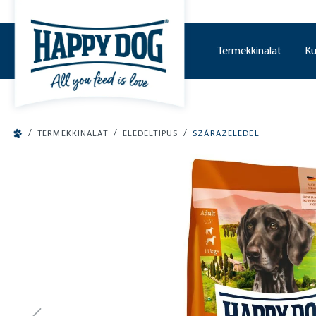
o main content
Termekkinalat
Ku
/
/
/
TERMEKKINALAT
ELEDELTIPUS
SZÁRAZELEDEL