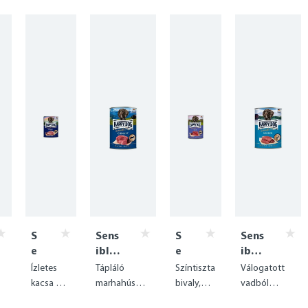
S
Sens
S
Sens
e
ible
e
ible
n
Pure
n
Pure
Ízletes
Tápláló
Színtiszta
Válogatott
si
Ger
si
Swe
kacsa a
marhahúsból
bivaly,
vadból
b
man
bl
den
y
természe
készült
ideális
készült