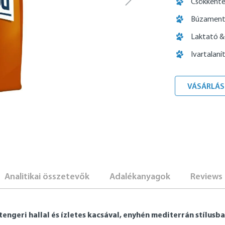
Csökkente
Búzamente
Laktató & 
Ivartalan
VÁSÁRLÁS
Analitikai összetevők
Adalékanyagok
Reviews
tengeri hallal és ízletes kacsával, enyhén mediterrán stílusb