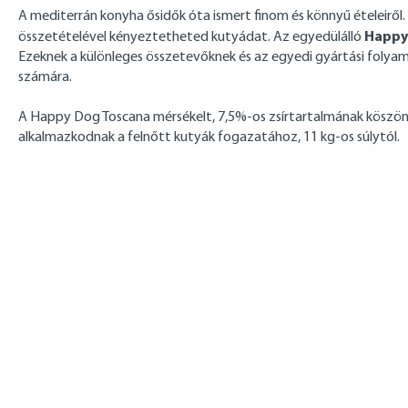
A mediterrán konyha ősidők óta ismert finom és könnyű ételeiről.
Happy 
összetételével kényeztetheted kutyádat. Az egyedülálló
Ezeknek a különleges összetevőknek és az egyedi gyártási folyam
számára.
A Happy Dog Toscana mérsékelt, 7,5%-os zsírtartalmának köszönh
alkalmazkodnak a felnőtt kutyák fogazatához, 11 kg-os súlytól.