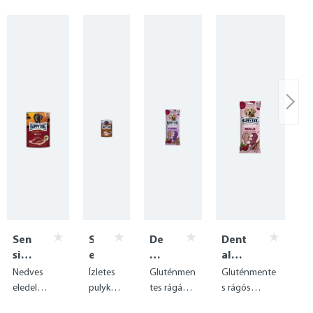
Sen
S
De
Dent
sibl
e
nt
al
e
n
al
Snac
Nedves
Ízletes
Gluténmen
Gluténmente
Pur
s
Sn
ks -
eledel
pulykah
tes rágási
s rágós
e
i
ac
Dent
színtiszta
ús
élmény
finomság