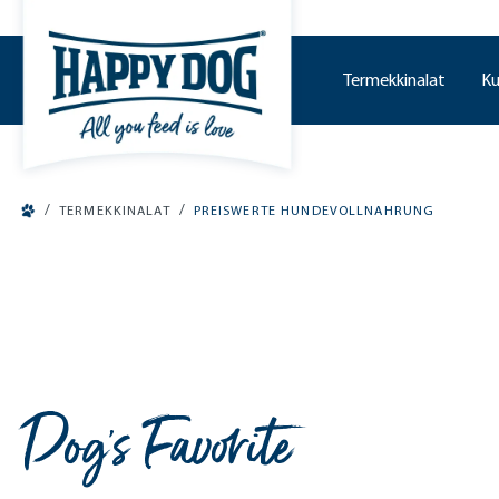
o main content
Termekkinalat
Ku
/
/
TERMEKKINALAT
PREISWERTE HUNDEVOLLNAHRUNG
Dog's Favorite