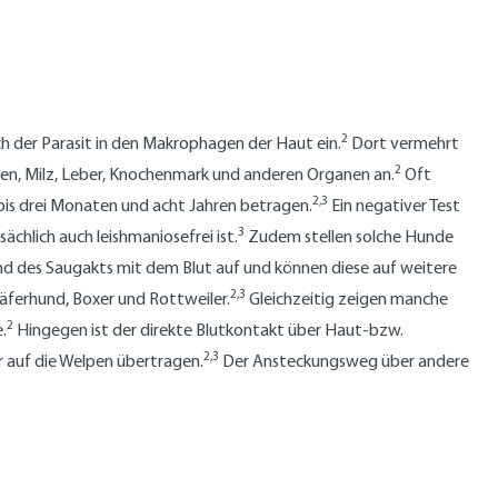
2
ch der Parasit in den Makrophagen der Haut ein.
Dort vermehrt
2
oten, Milz, Leber, Knochenmark und anderen Organen an.
Oft
2,3
bis drei Monaten und acht Jahren betragen.
Ein negativer Test
3
chlich auch leishmaniosefrei ist.
Zudem stellen solche Hunde
end des Saugakts mit dem Blut auf und können diese auf weitere
2,3
äferhund, Boxer und Rottweiler.
Gleichzeitig zeigen manche
2
.
Hingegen ist der direkte Blutkontakt über Haut-bzw.
2,3
r auf die Welpen übertragen.
Der Ansteckungsweg über andere