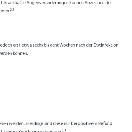
h krankhafte Augenveränderungen können Anzeichen der
2,3
enden.
jedoch erst etwa sechs bis acht Wochen nach der Erstinfektion
 werden können.
 werden, allerdings sind diese nur bei positivem Befund
2,3
ch hierbei Knochenmarkbiopsien.