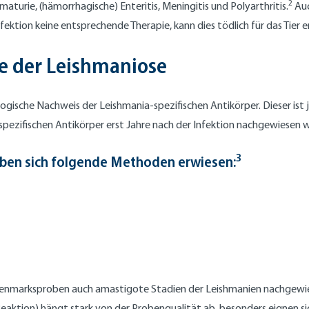
2
aturie, (hämorrhagische) Enteritis, Meningitis und Polyarthritis.
Auc
ektion keine entsprechende Therapie, kann dies tödlich für das Tier 
e der Leishmaniose
gische Nachweis der Leishmania-spezifischen Antikörper. Dieser ist 
 spezifischen Antikörper erst Jahre nach der Infektion nachgewiesen
3
ben sich folgende Methoden erwiesen:
nmarksproben auch amastigote Stadien der Leishmanien nachgewiesen
aktion) hängt stark von der Probenqualität ab, besonders eignen si