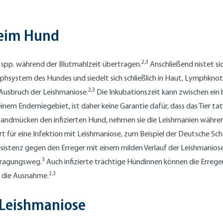
beim Hund
2,3
 spp. während der Blutmahlzeit übertragen.
Anschließend nistet si
ymphsystem des Hundes und siedelt sich schließlich in Haut, Lymphkn
2,3
Ausbruch der Leishmaniose.
Die Inkubationszeit kann zwischen ein 
em Endemiegebiet, ist daher keine Garantie dafür, dass das Tier tatsä
en Sandmücken den infizierten Hund, nehmen sie die Leishmanien währ
 für eine Infektion mit Leishmaniose, zum Beispiel der Deutsche Sch
sistenz gegen den Erreger mit einem milden Verlauf der Leishmaniose
3
rtragungsweg.
Auch infizierte trächtige Hündinnen können die Errege
2,3
r die Ausnahme.
 Leishmaniose