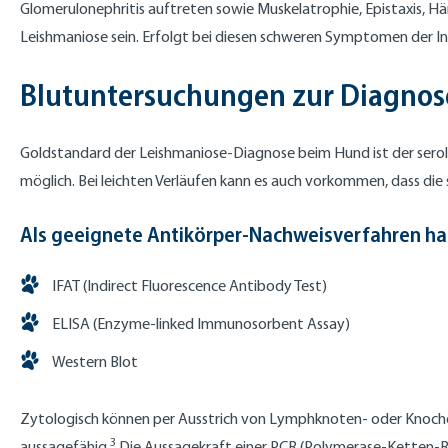
Glomerulonephritis auftreten sowie Muskelatrophie, Epistaxis, Häm
Leishmaniose sein. Erfolgt bei diesen schweren Symptomen der Inf
Blutuntersuchungen zur Diagnos
Goldstandard der Leishmaniose-Diagnose beim Hund ist der serolo
möglich. Bei leichten Verläufen kann es auch vorkommen, dass die
Als geeignete Antikörper-Nachweisverfahren ha
IFAT (Indirect Fluorescence Antibody Test)
ELISA (Enzyme-linked Immunosorbent Assay)
Western Blot
Zytologisch können per Ausstrich von Lymphknoten- oder Knoche
3
aussagefähig.
Die Aussagekraft einer PCR (Polymerase-Ketten-Re