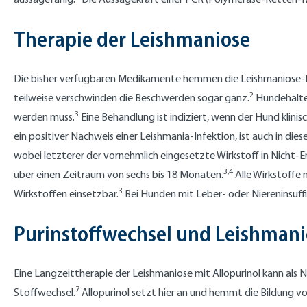
Therapie der Leishmaniose
Die bisher verfügbaren Medikamente hemmen die Leishmaniose-Erre
2
teilweise verschwinden die Beschwerden sogar ganz.
Hundehalter
3
werden muss.
Eine Behandlung ist indiziert, wenn der Hund kli
ein positiver Nachweis einer Leishmania-Infektion, ist auch in die
wobei letzterer der vornehmlich eingesetzte Wirkstoff in Nicht-
3,4
über einen Zeitraum von sechs bis 18 Monaten.
Alle Wirkstoffe
3
Wirkstoffen einsetzbar.
Bei Hunden mit Leber- oder Niereninsuffi
Purinstoffwechsel und Leishmani
Eine Langzeittherapie der Leishmaniose mit Allopurinol kann als
7
Stoffwechsel.
Allopurinol setzt hier an und hemmt die Bildung v