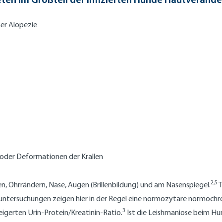
er Alopezie
oder Deformationen der Krallen
2,5
n, Ohrrändern, Nase, Augen (Brillenbildung) und am Nasenspiegel.
T
ntersuchungen zeigen hier in der Regel eine normozytäre normoch
3
igerten Urin-Protein/Kreatinin-Ratio.
Ist die Leishmaniose beim Hu