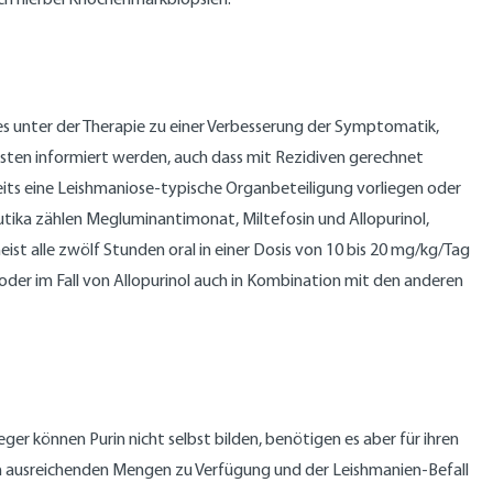
es unter der Therapie zu einer Verbesserung der Symptomatik,
sten informiert werden, auch dass mit Rezidiven gerechnet
eits eine Leishmaniose-typische Organbeteiligung vorliegen oder
ika zählen Megluminantimonat, Miltefosin und Allopurinol,
eist alle zwölf Stunden oral in einer Dosis von 10 bis 20 mg/kg/Tag
der im Fall von Allopurinol auch in Kombination mit den anderen
er können Purin nicht selbst bilden, benötigen es aber für ihren
 in ausreichenden Mengen zu Verfügung und der Leishmanien-Befall