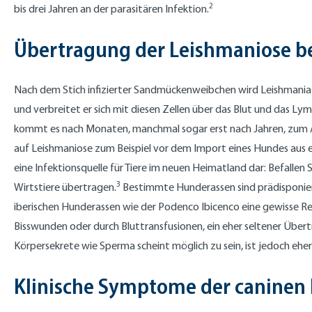
2
bis drei Jahren an der parasitären Infektion.
Übertragung der Leishmaniose 
Nach dem Stich infizierter Sandmückenweibchen wird Leishmania
und verbreitet er sich mit diesen Zellen über das Blut und das L
kommt es nach Monaten, manchmal sogar erst nach Jahren, zum 
auf Leishmaniose zum Beispiel vor dem Import eines Hundes aus ein
eine Infektionsquelle für Tiere im neuen Heimatland dar: Befall
3
Wirtstiere übertragen.
Bestimmte Hunderassen sind prädisponiert
iberischen Hunderassen wie der Podenco Ibicenco eine gewisse Re
Bisswunden oder durch Bluttransfusionen, ein eher seltener Übe
Körpersekrete wie Sperma scheint möglich zu sein, ist jedoch ehe
Klinische Symptome der caninen