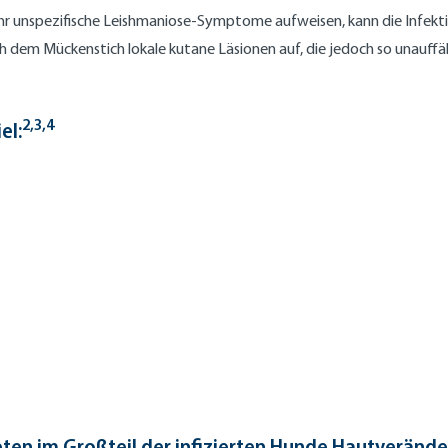
ehr unspezifische Leishmaniose-Symptome aufweisen, kann die Infekt
ach dem Mückenstich lokale kutane Läsionen auf, die jedoch so unauffäl
2,3,4
el:
reten im Großteil der infizierten Hunde Hautverände