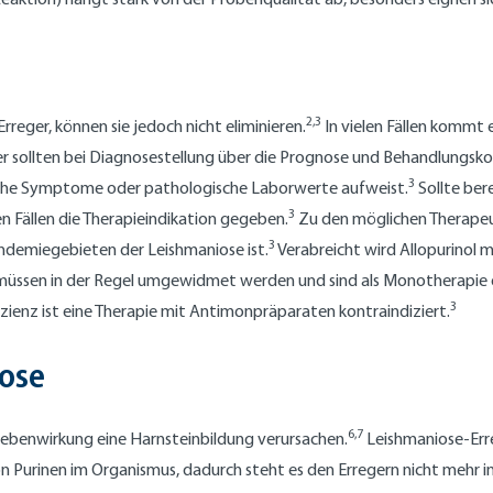
2,3
ger, können sie jedoch nicht eliminieren.
In vielen Fällen kommt 
 sollten bei Diagnosestellung über die Prognose und Behandlungsko
3
nische Symptome oder pathologische Laborwerte aufweist.
Sollte ber
3
sen Fällen die Therapieindikation gegeben.
Zu den möglichen Therapeut
3
Endemiegebieten der Leishmaniose ist.
Verabreicht wird Allopurinol m
 müssen in der Regel umgewidmet werden und sind als Monotherapie o
3
zienz ist eine Therapie mit Antimonpräparaten kontraindiziert.
ose
6,7
 Nebenwirkung eine Harnsteinbildung verursachen.
Leishmaniose-Erreg
on Purinen im Organismus, dadurch steht es den Erregern nicht mehr