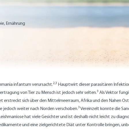
pie, Ernährung
2,3
shmania infantum verursacht.
Hauptwirt dieser parasitären Infektio
3
ertragung von Tier zu Mensch ist jedoch sehr selten.
Als Vektor fun
t erstreckt sich über den Mittelmeerraum, Afrika und den Nahen Ost
3
se jedoch weiter nach Norden verschoben.
Vereinzelt konnte die Sa
eishmaniose hat viele Gesichter und ist deshalb nicht leicht zu diagnost
 Medikamente und eine zielgerichtete Diät unter Kontrolle bringen, u