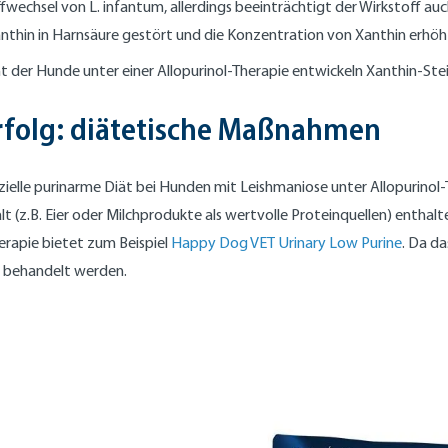
echsel von L. infantum, allerdings beeinträchtigt der Wirkstoff au
hin in Harnsäure gestört und die Konzentration von Xanthin erhöh
nt der Hunde unter einer Allopurinol-Therapie entwickeln Xanthin-Stein
rfolg: diätetische Maßnahmen
ezielle purinarme Diät bei Hunden mit Leishmaniose unter Allopurinol-
lt (z.B. Eier oder Milchprodukte als wertvolle Proteinquellen) enth
rapie bietet zum Beispiel
Happy Dog VET Urinary Low Purine
. Da da
n behandelt werden.