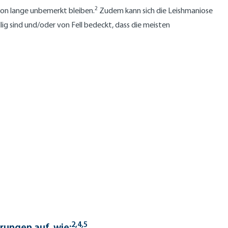
2
ion lange unbemerkt bleiben.
Zudem kann sich die Leishmaniose
lig sind und/oder von Fell bedeckt, dass die meisten
2,4,5
rungen auf, wie: