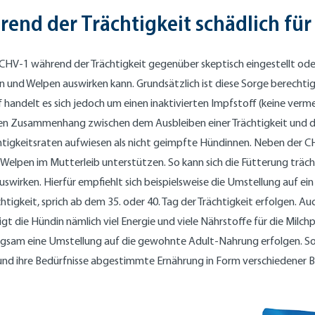
end der Trächtigkeit schädlich für
V-1 während der Trächtigkeit gegenüber skeptisch eingestellt oder l
 und Welpen auswirken kann. Grundsätzlich ist diese Sorge berechti
 handelt es sich jedoch um einen inaktivierten Impfstoff (keine verm
nen Zusammenhang zwischen dem Ausbleiben einer Trächtigkeit und 
tigkeitsraten aufwiesen als nicht geimpfte Hündinnen. Neben der CH
elpen im Mutterleib unterstützen. So kann sich die Fütterung träc
swirken. Hierfür empfiehlt sich beispielsweise die Umstellung auf ei
igkeit, sprich ab dem 35. oder 40. Tag der Trächtigkeit erfolgen. Auc
igt die Hündin nämlich viel Energie und viele Nährstoffe für die Mil
angsam eine Umstellung auf die gewohnte Adult-Nahrung erfolgen. So
er und ihre Bedürfnisse abgestimmte Ernährung in Form verschiedene