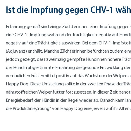
Ist die Impfung gegen CHV-1 währ
Erfahrungsgemäß sind einige Züchter:innen einer Impfung gegen CH
eine CHV-1- Impfung während der Trächtigkeit negativ auf Hündin
negativ auf eine Trächtigkeit auswirken. Bei dem CHV-1-Impfstoff
(Adjuvanz) enthält. Manche Züchter:innen befürchten zudem ei
jedoch gezeigt, dass zweimalig geimpfte Hündinnen höhere Träch
der Hündin abgestimmte Ernährung die gesunde Entwicklung der W
verdaulichen Futtermittel positiv auf das Wachstum der Welpen au
Happy Dog. Diese Umstellung sollte in der zweiten Phase der Trächt
nährstoffreichen Welpenfutter fortzusetzen. In dieser Zeit benöt
Energiebedarf der Hündin in der Regel wieder ab. Danach kann l
die Produktlinie „Young“ von Happy Dog eine jeweils auf ihr Alt