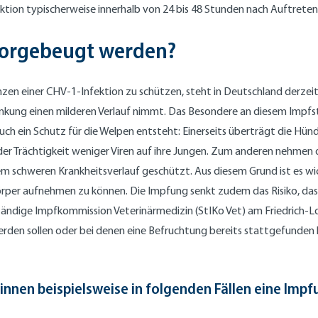
fektion typischerweise innerhalb von 24 bis 48 Stunden nach Auftret
vorgebeugt werden?
en einer CHV-1-Infektion zu schützen, steht in Deutschland derzeit 
nkung einen milderen Verlauf nimmt. Das Besondere an diesem Impfstof
h ein Schutz für die Welpen entsteht: Einerseits überträgt die Hündi
der Trächtigkeit weniger Viren auf ihre Jungen. Zum anderen nehmen 
em schweren Krankheitsverlauf geschützt. Aus diesem Grund ist es wi
per aufnehmen zu können. Die Impfung senkt zudem das Risiko, dass
Ständige Impfkommission Veterinärmedizin (StIKo Vet) am Friedrich-Loe
rden sollen oder bei denen eine Befruchtung bereits stattgefunden 
nen beispielsweise in folgenden Fällen eine Impf