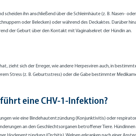
d scheiden ihn anschließend über die Schleimhäute (z. B. Nasen- ode
Beschnuppern oder Belecken) oder während des Deckaktes. Darüber hina
end der Geburt über den Kontakt mit Vaginalsekret der Hündin an.
 zieht sich der Erreger, wie andere Herpesviren auch, in bestimmte 
nderem Stress (z. B. Geburtsstress) oder die Gabe bestimmter Medikam
führt eine CHV-1-Infektion?
gen wie eine Bindehautentzündung (Konjunktivitis) oder respirator
änderungen an den Geschlechtsorganen betroffener Tiere. Hündinnen 
r Hodenentzündung (Orchitis). Welpen erkranken nach einer Ansteck