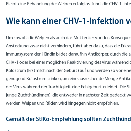
Bleibt eine Behandlung der Welpen erfolglos, führt die CHV-1-In
Wie kann einer CHV-1-Infektion 
Um sowohl die Welpen als auch das Muttertier vor den Konsequenz
Ansteckung zwar nicht verhindern, führt aber dazu, dass die Erkra
Immunsystem der Hündin bildet daraufhin Antikörper, durch die auc
CHV-1 oder bei einer möglichen Reaktivierung des Virus während 
Kolostrum (Erstmilch nach der Geburt) auf und werden so vor ein
genügend Kolostrum trinken, um eine ausreichende Menge Antikör
des Virus während der Trächtigkeit eine Fehlgeburt erleidet. Die 
junge Zuchthündinnen), die entweder in nächster Zeit gedeckt we
werden, Welpen und Rüden wird hingegen nicht empfohlen.
Gemäß der StIKo-Empfehlung sollten Zuchthündin