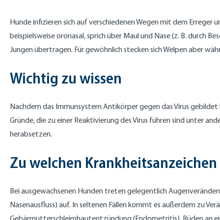
Hunde infizieren sich auf verschiedenen Wegen mit dem Erreger un
beispielsweise oronasal, sprich über Maul und Nase (z. B. durch 
Jungen übertragen. Für gewöhnlich stecken sich Welpen aber währ
Wichtig zu wissen
Nachdem das Immunsystem Antikörper gegen das Virus gebildet hat,
Gründe, die zu einer Reaktivierung des Virus führen sind unter a
herabsetzen.
Zu welchen Krankheitsanzeichen 
Bei ausgewachsenen Hunden treten gelegentlich Augenveränderun
Nasenausfluss) auf. In seltenen Fällen kommt es außerdem zu Ver
Gebärmutterschleimhautentzündung (Endometritis), Rüden an eine