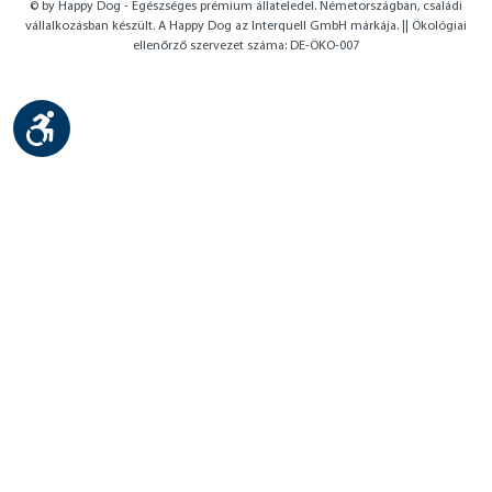
© by Happy Dog - Egészséges prémium állateledel. Németországban, családi
vállalkozásban készült. A Happy Dog az Interquell GmbH márkája. || Ökológiai
ellenőrző szervezet száma: DE-ÖKO-007
Show toolbar