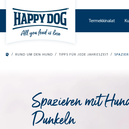
o main content
Termekkinalat
Ku
/
/
/
RUND UM DEN HUND
TIPPS FÜR JEDE JAHRESZEIT
SPAZIE
Spazieren mit Hun
Dunkeln