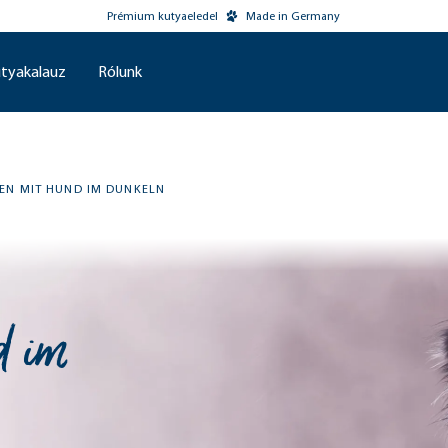
Prémium kutyaeledel
Made in Germany
tyakalauz
Rólunk
REN MIT HUND IM DUNKELN
d im