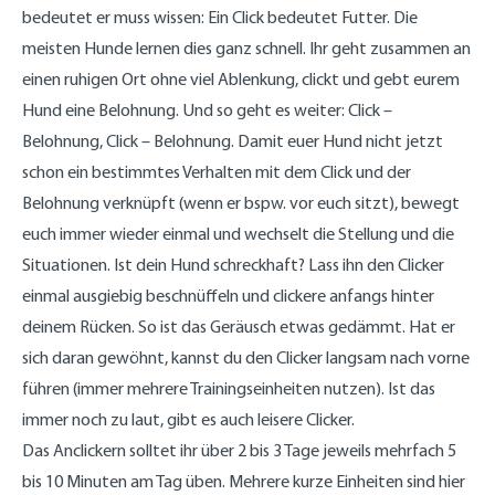
bedeutet er muss wissen: Ein Click bedeutet Futter. Die
meisten Hunde lernen dies ganz schnell. Ihr geht zusammen an
einen ruhigen Ort ohne viel Ablenkung, clickt und gebt eurem
Hund eine Belohnung. Und so geht es weiter: Click –
Belohnung, Click – Belohnung. Damit euer Hund nicht jetzt
schon ein bestimmtes Verhalten mit dem Click und der
Belohnung verknüpft (wenn er bspw. vor euch sitzt), bewegt
euch immer wieder einmal und wechselt die Stellung und die
Situationen. Ist dein Hund schreckhaft? Lass ihn den Clicker
einmal ausgiebig beschnüffeln und clickere anfangs hinter
deinem Rücken. So ist das Geräusch etwas gedämmt. Hat er
sich daran gewöhnt, kannst du den Clicker langsam nach vorne
führen (immer mehrere Trainingseinheiten nutzen). Ist das
immer noch zu laut, gibt es auch leisere Clicker.
Das Anclickern solltet ihr über 2 bis 3 Tage jeweils mehrfach 5
bis 10 Minuten am Tag üben. Mehrere kurze Einheiten sind hier