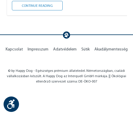
FÜTTERUNGSMETHODEN
CONTINUE READING
Kapcsolat
Impresszum
Adatvédelem
Sütik
Akadálymentesség
© by Happy Dog - Egészséges prémium állateledel. Németországban, családi
vállalkozásban készült. A Happy Dog az Interquell GmbH márkája. || Ökológiai
ellenőrző szervezet száma: DE-ÖKO-007
Show toolbar