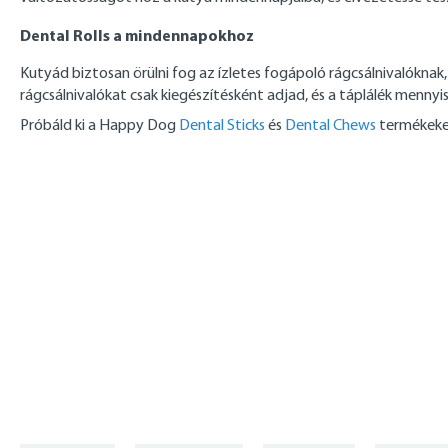
Dental Rolls a mindennapokhoz
Kutyád biztosan örülni fog az ízletes fogápoló rágcsálnivalóknak, a
rágcsálnivalókat csak kiegészítésként adjad, és a táplálék menny
Próbáld ki a Happy Dog
Dental Sticks
és
Dental Chews
termékeket 