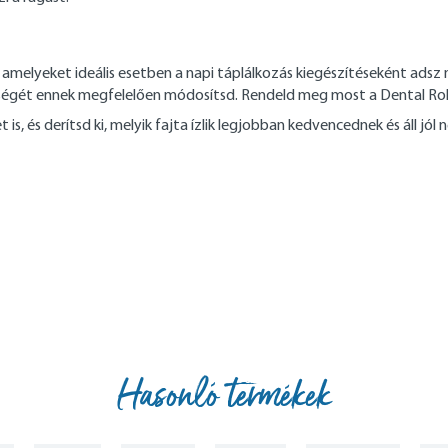
melyeket ideális esetben a napi táplálkozás kiegészítéseként adsz neki
iségét ennek megfelelően módosítsd. Rendeld meg most a Dental Rolls 
is, és derítsd ki, melyik fajta ízlik legjobban kedvencednek és áll jól n
Hasonló termékek