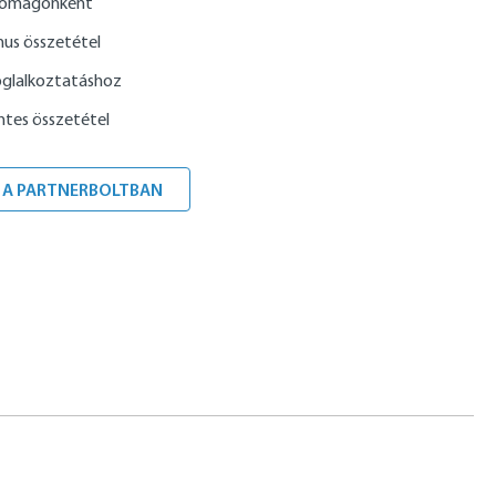
csomagonként
nus összetétel
foglalkoztatáshoz
tes összetétel
 A PARTNERBOLTBAN