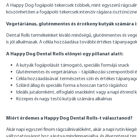
A Happy Dog fogápoló tekercsek többek, mint egyszerű rágcsálniv
köszönhetően a fogápoló tekercsek intenzív rágásra ösztönöznek
Vegetáriánus, gluténmentes és érzékeny kutyák számára i
Dental Rolls termékeinket kiváló minőségű, gluténmentes és vege
is jól alkalmasak. A cékla hozzáadása további értékes tápanyagok
A Happy Dog Dental Rolls előnyei egy pillanat alatt:
A kutyák fogápolását támogató, speciális formájú snack
Gluténmentes és vegetáriánus – táplálkozási szempontból é
Cékla hozzáadásával: természetes szín és értékes tápanyag
Szilárd állag és speciális forma a hosszan tartó rágáshoz
Ideális jutalomként, elfoglaló snackként vagy a napi étrend 
Közepes és nagy testű kutyák számára alkalmas
Miért érdemes a Happy Dog Dental Rolls-t választanod?
Akár napi egyszeri finom rágcsálnivalóként, akár a napi rutin ki
változatosságot hoz a kutya mindennapjaiba, és élvezetessé tesz