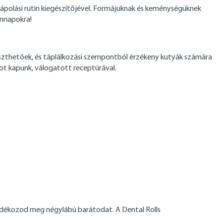
ápolási rutin kiegészítőjével. Formájuknak és keménységüknek
ennapokra!
mészthetőek, és táplálkozási szempontból érzékeny kutyák számára
tot kapunk, válogatott receptúrával.
jándékozod meg négylábú barátodat. A Dental Rolls