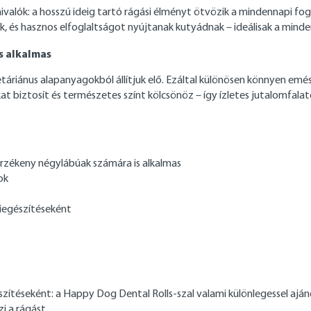
alók: a hosszú ideig tartó rágási élményt ötvözik a mindennapi fog
, és hasznos elfoglaltságot nyújtanak kutyádnak – ideálisak a mind
s alkalmas
táriánus alapanyagokból állítjuk elő. Ezáltal különösen könnyen e
at biztosít és természetes színt kölcsönöz – így ízletes jutalomfala
rzékeny négylábúak számára is alkalmas
ok
kiegészítéseként
egészítéseként: a Happy Dog Dental Rolls-szal valami különlegessel a
i a rágást.