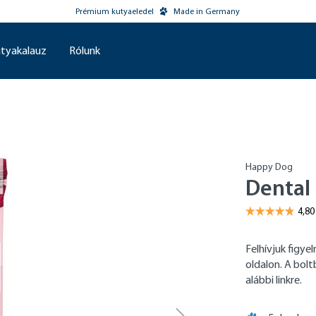
Prémium kutyaeledel
Made in Germany
tyakalauz
Rólunk
Happy Dog
Dental 
Felhívjuk figy
oldalon. A bol
alábbi linkre.