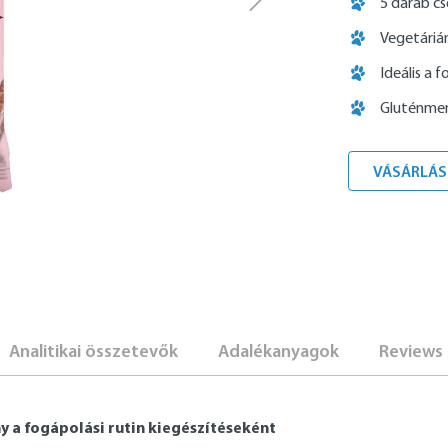
5 darab 
Vegetáriá
Ideális a 
Gluténmen
VÁSÁRLÁS
Analitikai összetevők
Adalékanyagok
Reviews
y a fogápolási rutin kiegészítéseként