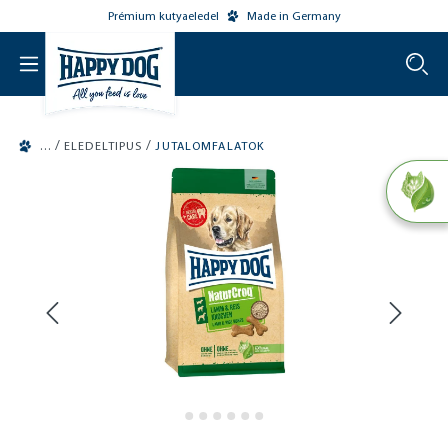
Prémium kutyaeledel
Made in Germany
o main content
/
/
ELEDELTIPUS
JUTALOMFALATOK