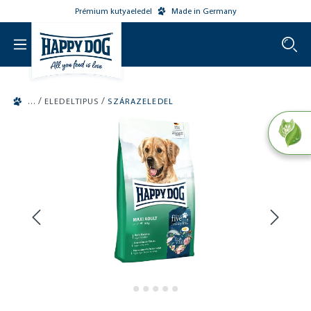
Prémium kutyaeledel
Made in Germany
o main content
/
/
ELEDELTIPUS
SZÁRAZELEDEL