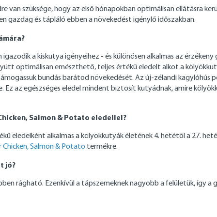
n szüksége, hogy az első hónapokban optimálisan ellátásra kerüljön.
en gazdag és tápláló ebben a növekedést igénylő időszakban.
zámára?
 igazodik a kiskutya igényeihez - és különösen alkalmas az érzékeny
együtt optimálisan emészthető, teljes értékű eledelt alkot a kölyök
 támogassuk bundás barátod növekedését. Az új-zélandi kagylóhús p
 Ez az egészséges eledel mindent biztosít kutyádnak, amire kölyök
Chicken, Salmon & Potato eledellel?
 eledelként alkalmas a kölyökkutyák életének 4. hetétől a 27. hetéig
r Chicken, Salmon & Potato
termékre.
t jó?
bben rágható. Ezenkívül a tápszemeknek nagyobb a felületük, így a