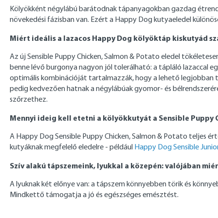
Kölyökként négylábú barátodnak tápanyagokban gazdag étrendre va
növekedési fázisban van. Ezért a Happy Dog kutyaeledel különös
Miért ideális a lazacos Happy Dog kölyöktáp kiskutyád s
Az új Sensible Puppy Chicken, Salmon & Potato eledel tökéletesen
benne lévő burgonya nagyon jól tolerálható: a tápláló lazaccal 
optimális kombinációját tartalmazzák, hogy a lehető legjobban
pedig kedvezően hatnak a négylábúak gyomor- és bélrendszerére.
szőrzethez.
Mennyi ideig kell etetni a kölyökkutyát a Sensible Puppy 
A Happy Dog Sensible Puppy Chicken, Salmon & Potato teljes értékű
kutyáknak megfelelő eledelre - például
Happy Dog Sensible Junio
Szív alakú tápszemeink, lyukkal a közepén: valójában miér
A lyuknak két előnye van: a tápszem könnyebben törik és könnye
Mindkettő támogatja a jó és egészséges emésztést.