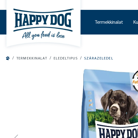
o main content
Termekkinalat
Ku
/
/
/
TERMEKKINALAT
ELEDELTIPUS
SZÁRAZELEDEL