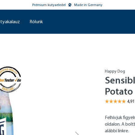
Prémium kutyaeledel
Made in Germany
tyakalauz
Rólunk
Happy Dog
Sensib
Potato
Felhívjuk figy
oldalon. A bol
alábbi linkre.