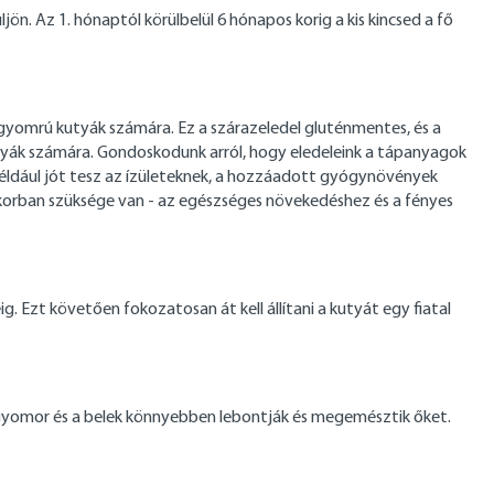
 Az 1. hónaptól körülbelül 6 hónapos korig a kis kincsed a fő
 gyomrú kutyák számára. Ez a szárazeledel gluténmentes, és a
kutyák számára. Gondoskodunk arról, hogy eledeleink a tápanyagok
éldául jót tesz az ízületeknek, a hozzáadott gyógynövények
korban szüksége van - az egészséges növekedéshez és a fényes
. Ezt követően fokozatosan át kell állítani a kutyát egy fiatal
 gyomor és a belek könnyebben lebontják és megemésztik őket.