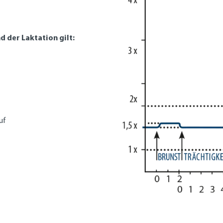
d der Laktation gilt:
uf