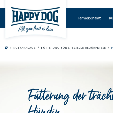
o main content
Termekkinalat
Ku
/
/
/
KUTYAKALAUZ
FÜTTERUNG FÜR SPEZIELLE BEDÜRFNISSE
Fütterung der träch
Hündin