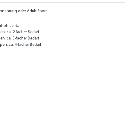
nnahrung oder Adult Sport
rhöht, z.B.:
en: ca. 2-facher Bedarf
en: ca. 3-facher Bedarf
pen: ca. 4-facher Bedarf