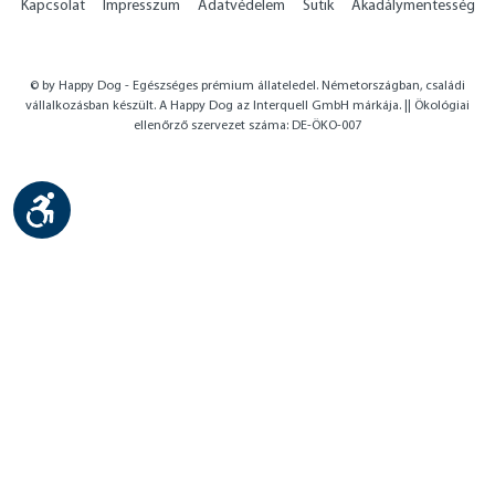
Kapcsolat
Impresszum
Adatvédelem
Sütik
Akadálymentesség
© by Happy Dog - Egészséges prémium állateledel. Németországban, családi
vállalkozásban készült. A Happy Dog az Interquell GmbH márkája. || Ökológiai
ellenőrző szervezet száma: DE-ÖKO-007
Show toolbar