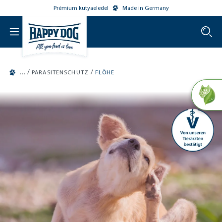
Prémium kutyaeledel
Made in Germany
o main content
/
/
PARASITENSCHUTZ
FLÖHE