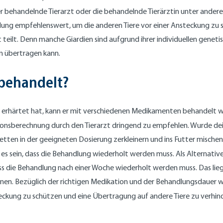
r behandelnde Tierarzt oder die behandelnde Tierärztin unter ander
ng empfehlenswert, um die anderen Tiere vor einer Ansteckung zu sc
lt. Denn manche Giardien sind aufgrund ihrer individuellen genetis
n übertragen kann.
behandelt?
 erhärtet hat, kann er mit verschiedenen Medikamenten behandelt wer
ationsberechnung durch den Tierarzt dringend zu empfehlen. Wurde 
abletten in der geeigneten Dosierung zerkleinern und ins Futter mis
es sein, dass die Behandlung wiederholt werden muss. Als Alternative
dass die Behandlung nach einer Woche wiederholt werden muss. Das li
nen. Bezüglich der richtigen Medikation und der Behandlungsdauer wir
kung zu schützen und eine Übertragung auf andere Tiere zu verhinde