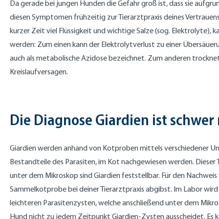
Da gerade bei jungen Hunden die Gefahr groß ist, dass sie aufgrund 
diesen Symptomen frühzeitig zur Tierarztpraxis deines Vertrauens 
kurzer Zeit viel Flüssigkeit und wichtige Salze (sog. Elektrolyte),
werden: Zum einen kann der Elektrolytverlust zu einer Übersäuerun
auch als metabolische Azidose bezeichnet. Zum anderen trocknet
Kreislaufversagen.
Die Diagnose Giardien ist schwe
Giardien werden anhand von Kotproben mittels verschiedener Unt
Bestandteile des Parasiten, im Kot nachgewiesen werden. Dieser 
unter dem Mikroskop sind Giardien feststellbar. Für den Nachwei
Sammelkotprobe bei deiner Tierarztpraxis abgibst. Im Labor wird d
leichteren Parasitenzysten, welche anschließend unter dem Mikro
Hund nicht zu jedem Zeitpunkt Giardien-Zysten ausscheidet. Es kan