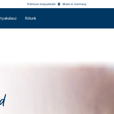
Prémium kutyaeledel
Made in Germany
tyakalauz
Rólunk
d