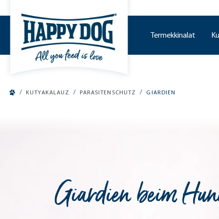
o main content
Termekkinalat
Ku
/
/
/
KUTYAKALAUZ
PARASITENSCHUTZ
GIARDIEN
Giardien beim Hun