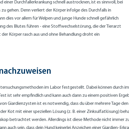
einer Durchfallerkrankung schnell austrocknen, ist es sinnvoll, bei
zu gehen. Denn verliert der Körper infolge des Durchfalls in
 kann dies vor allem für Welpen und junge Hunde schnell gefährlich
g des Blutes führen - eine Stoffwechselstörung, die der Tierarzt
 der Körper rasch aus und ohne Behandlung droht ein
r nachzuweisen
ersuchungsmethoden im Labor festgestellt. Dabei können durch imm
Test ist sehr empfindlich und kann auch dann zu einem positiven Er
s von Giardienzysten ist es notwendig, dass du über mehrere Tage d
er Kot mit einer speziellen Lösung (z. B. einer Zinksulfatlösung) be
skop betrachtet werden. Allerdings ist diese Methode nicht immer zu
n auch sein, dass dein Hund keinerlei Anzeichen einer Giardien-Erkran