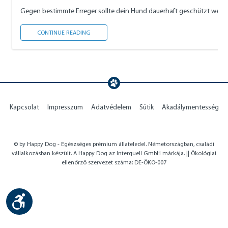
Gegen bestimmte Erreger sollte dein Hund dauerhaft geschützt werde
NOTWENDIGE IMPFUNGEN
CONTINUE READING
Kapcsolat
Impresszum
Adatvédelem
Sütik
Akadálymentesség
© by Happy Dog - Egészséges prémium állateledel. Németországban, családi
vállalkozásban készült. A Happy Dog az Interquell GmbH márkája. || Ökológiai
ellenőrző szervezet száma: DE-ÖKO-007
Show toolbar