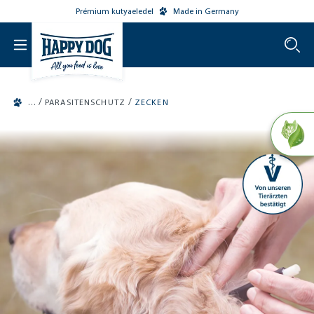
Prémium kutyaeledel
Made in Germany
o main content
/
/
PARASITENSCHUTZ
ZECKEN