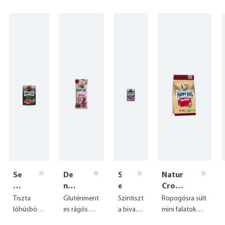
Se
De
S
Natur
ns
nta
e
Croq
ib
l
n
Mini
Tiszta
Gluténment
Színtiszt
Ropogósra sült
le
Sna
s
Knoch
lóhúsból
es rágós
a bivaly,
mini falatok
Pu
cks
i
en -
készült
finomság
ideális
finom csirkével