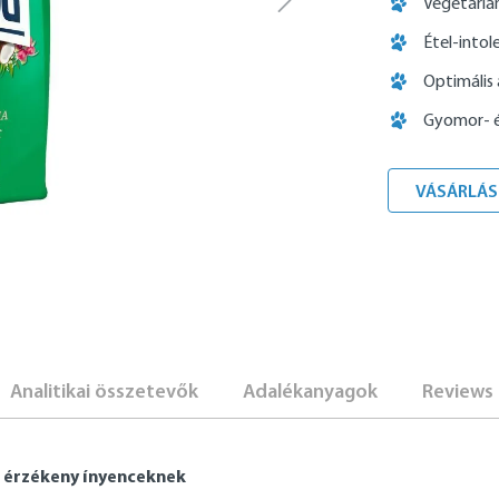
Vegetáriá
Étel-intol
Optimális
Gyomor- é
VÁSÁRLÁS
Analitikai összetevők
Adalékanyagok
Reviews
, érzékeny ínyenceknek