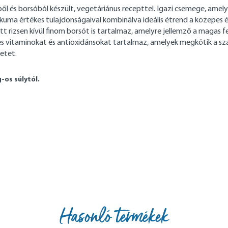
ől és borsóból készült, vegetáriánus recepttel. Igazi csemege, ame
kurkuma értékes tulajdonságaival kombinálva ideális étrend a közepes
rizsen kívül finom borsót is tartalmaz, amelyre jellemző a magas fe
 vitaminokat és antioxidánsokat tartalmaz, amelyek megkötik a sza
etet.
-os súlytól.
Hasonló termékek