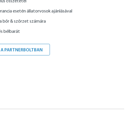
nus összetétel
erancia esetén állatorvosok ajánlásával
 a bőr & szőrzet számára
s bélbarát
 A PARTNERBOLTBAN