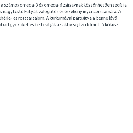
ly a számos omega-3 és omega-6 zsírsavnak köszönhetően segíti a
 és nagytestű kutyák válogatós és érzékeny ínyencei számára. A
hérje- és rosttartalom. A kurkumával párosítva a benne lévő
bad gyököket és biztosítják az aktív sejtvédelmet. A kókusz