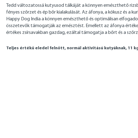
Tedd változatossá kutyusod tálkáját a könnyen emészthető rizsb
fényes szőrzet és ép bőr kialakulását. Az áfonya, a kókusz és a 
Happy Dog India a könnyen emészthető és optimálisan elfogadott 
összetevők támogatják az emésztést. Emellett az áfonya értékes
értékes zsírsavakban gazdag, ezáltal támogatja a bőrt és a szőrz
Teljes értékű eledel felnőtt, normál aktivitású kutyáknak, 11 kg