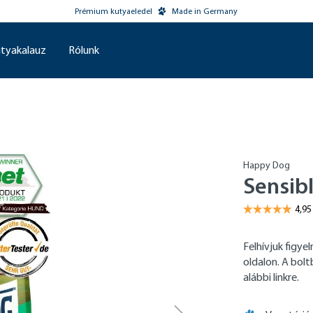
Prémium kutyaeledel
Made in Germany
tyakalauz
Rólunk
Happy Dog
Sensibl
Felhívjuk figy
oldalon. A bol
alábbi linkre.