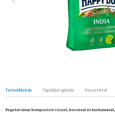
Termékleírás
Táplálási ajánlás
Összetétel
Vegetáriánus kompozíció rizzsel, borsóval és kurkumával