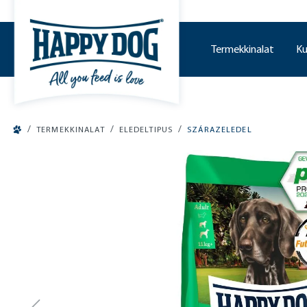
o main content
Termekkinalat
Ku
/
/
/
TERMEKKINALAT
ELEDELTIPUS
SZÁRAZELEDEL